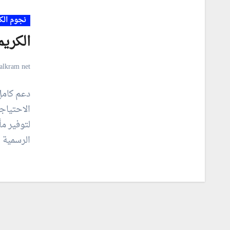
نجوم الك
الكري
alkram net
دعم كامل 
الاحتياج
لتوفير م
الرسمية 