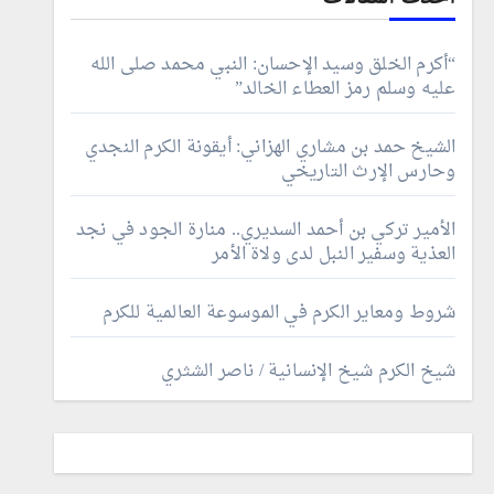
“أكرم الخلق وسيد الإحسان: النبي محمد صلى الله
عليه وسلم رمز العطاء الخالد”
الشيخ حمد بن مشاري الهزاني: أيقونة الكرم النجدي
وحارس الإرث التاريخي
الأمير تركي بن أحمد السديري.. منارة الجود في نجد
العذية وسفير النبل لدى ولاة الأمر
شروط ومعاير الكرم في الموسوعة العالمية للكرم
شيخ الكرم شيخ الإنسانية / ناصر الشثري