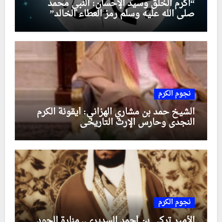
“أكرم الخلق وسيد الإحسان: النبي محمد
صلى الله عليه وسلم رمز العطاء الخالد”
نجوم الكرم
الشيخ حمد بن مشاري الهزاني: أيقونة الكرم
النجدي وحارس الإرث التاريخي
نجوم الكرم
الأمير تركي بن أحمد السديري.. منارة الجود