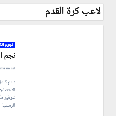
لاعب كرة القدم
نجوم الك
نجم ا
alkram net
دعم كامل 
الاحتياج
لتوفير م
الرسمية 