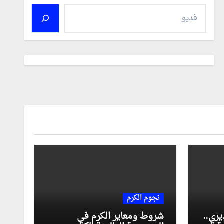
نجوم الكرم
يري..
شروط ومعاير الكرم في