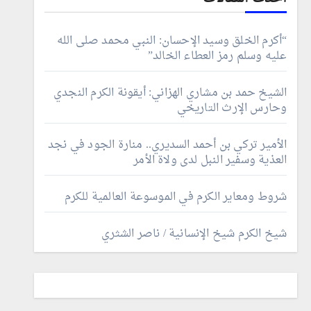
“أكرم الخلق وسيد الإحسان: النبي محمد صلى الله
عليه وسلم رمز العطاء الخالد”
الشيخ حمد بن مشاري الهزاني: أيقونة الكرم النجدي
وحارس الإرث التاريخي
الأمير تركي بن أحمد السديري.. منارة الجود في نجد
العذية وسفير النبل لدى ولاة الأمر
شروط ومعاير الكرم في الموسوعة العالمية للكرم
شيخ الكرم شيخ الإنسانية / ناصر الشثري