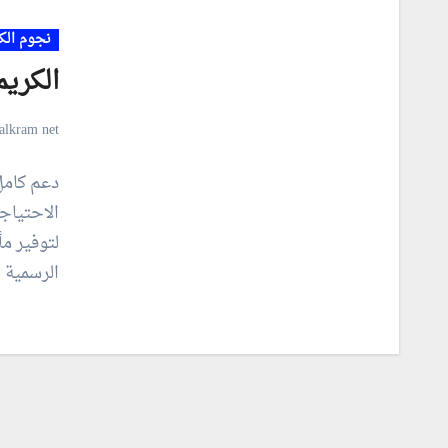
نجوم الك
الكريم
alkram net
دعم كامل 
الاحتياج
لتوفير م
الرسمية 