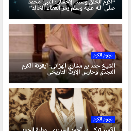
“أكرم الخلق وسيد الإحسان: النبي محمد
صلى الله عليه وسلم رمز العطاء الخالد”
نجوم الكرم
الشيخ حمد بن مشاري الهزاني: أيقونة الكرم
النجدي وحارس الإرث التاريخي
نجوم الكرم
الأمير تركي بن أحمد السديري.. منارة الجود