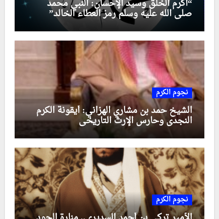
“أكرم الخلق وسيد الإحسان: النبي محمد
صلى الله عليه وسلم رمز العطاء الخالد”
نجوم الكرم
الشيخ حمد بن مشاري الهزاني: أيقونة الكرم
النجدي وحارس الإرث التاريخي
نجوم الكرم
الأمير تركي بن أحمد السديري.. منارة الجود