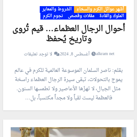
أشهر عوائل الكرم والسخاء
الشروط والمعاير
الملوك والقادة
مقلات وقصص
نجوم الكرم
أحوال الرجال العظماء… قيم تُروى
وتاريخ يُحفظ
alkram net
أغسطس 8, 2024
لا توجد تعليقات
بقلم: ناصر السلمان الموسوعة العالمية للكرم في عالم
يموج بالتحولات، تبقى سيرة الرجال العظماء راسخة
مثل الجبال، لا تهزّها الأعاصير ولا تطمسها السنون.
فالعظمة ليست لقباً ولا مجداً مكتسباً، بل…