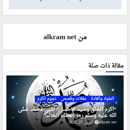
من
alkram net
مقالة ذات صلة
الملوك والقادة
مقلات وقصص
نجوم الكرم
“أكرم الخلق وسيد الإحسان: النبي محمد صلى
الله عليه وسلم رمز العطاء الخالد”
alkram net
أبريل 25, 2025