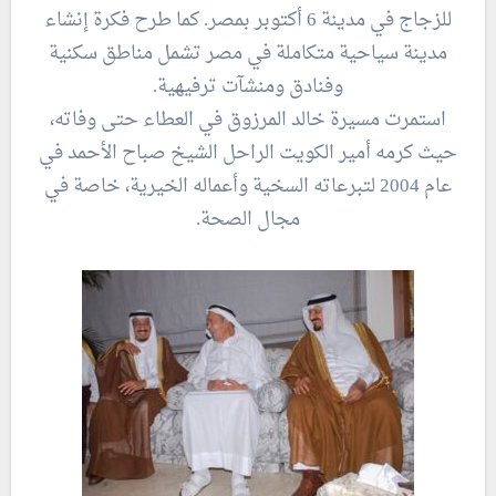
للزجاج في مدينة 6 أكتوبر بمصر. كما طرح فكرة إنشاء
مدينة سياحية متكاملة في مصر تشمل مناطق سكنية
وفنادق ومنشآت ترفيهية.
استمرت مسيرة خالد المرزوق في العطاء حتى وفاته،
حيث كرمه أمير الكويت الراحل الشيخ صباح الأحمد في
عام 2004 لتبرعاته السخية وأعماله الخيرية، خاصة في
مجال الصحة.