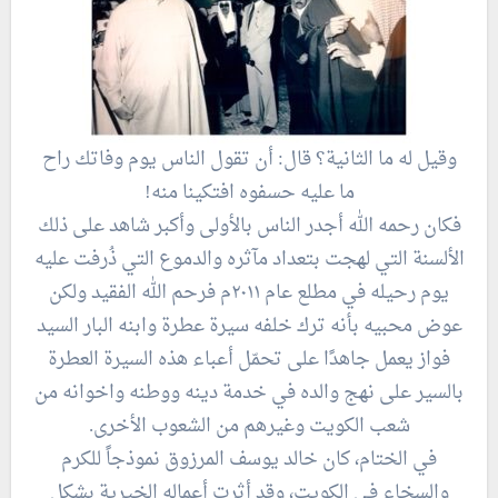
وقيل له ما الثانية؟ قال: أن تقول الناس يوم وفاتك راح
ما عليه حسفوه افتكينا منه!
فكان رحمه الله أجدر الناس بالأولى وأكبر شاهد على ذلك
الألسنة التي لهجت بتعداد مآثره والدموع التي ذُرفت عليه
يوم رحيله في مطلع عام ٢٠١١م فرحم الله الفقيد ولكن
عوض محبيه بأنه ترك خلفه سيرة عطرة وابنه البار السيد
فواز يعمل جاهدًا على تحمّل أعباء هذه السيرة العطرة
بالسير على نهج والده في خدمة دينه ووطنه واخوانه من
شعب الكويت وغيرهم من الشعوب الأخرى.
في الختام، كان خالد يوسف المرزوق نموذجاً للكرم
والسخاء في الكويت، وقد أثرت أعماله الخيرية بشكل