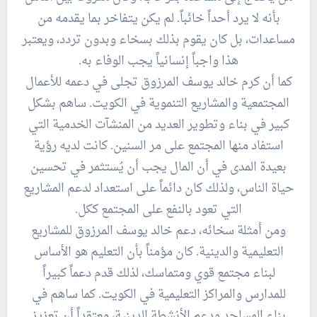
بأنه لا يرد أحداً خائباً. لم يكن يتفاخر بما يقدمه من
مساعدات، بل كان يقوم بذلك بسخاء وبدون تردد، ويعتبر
هذا واجباً إنسانياً يجب الوفاء به.
كما أن كرم خالد يوسف المرزوق تجلى في دعمه للأعمال
المجتمعية والمشاريع التنموية في الكويت. ساهم بشكل
كبير في بناء وتطوير العديد من المنشآت الخدمية التي
استفاد منها المجتمع على مر السنين. كانت لديه رؤية
بعيدة المدى في أن المال يجب أن يُستثمر في تحسين
حياة الناس، ولذلك كان دائماً على استعداد لدعم المشاريع
التي تعود بالنفع على المجتمع ككل.
ومن أمثلة سخائه، دعم خالد يوسف المرزوق للمشاريع
التعليمية والدينية. كان مؤمناً بأن التعليم هو الأساس
لبناء مجتمع قوي ومتماسك، لذلك قدم دعماً كبيراً
للمدارس والمراكز التعليمية في الكويت. كما ساهم في
بناء المساجد ودعم الأنشطة الدينية، معتقداً أن تعزيز