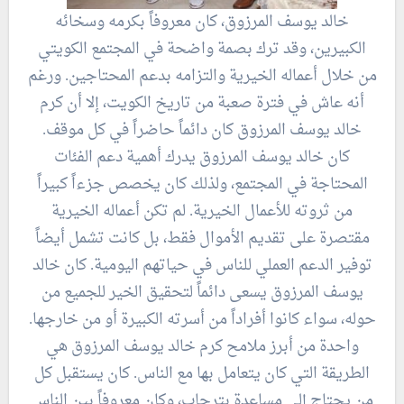
خالد يوسف المرزوق، كان معروفاً بكرمه وسخائه
الكبيرين، وقد ترك بصمة واضحة في المجتمع الكويتي
من خلال أعماله الخيرية والتزامه بدعم المحتاجين. ورغم
أنه عاش في فترة صعبة من تاريخ الكويت، إلا أن كرم
خالد يوسف المرزوق كان دائماً حاضراً في كل موقف.
كان خالد يوسف المرزوق يدرك أهمية دعم الفئات
المحتاجة في المجتمع، ولذلك كان يخصص جزءاً كبيراً
من ثروته للأعمال الخيرية. لم تكن أعماله الخيرية
مقتصرة على تقديم الأموال فقط، بل كانت تشمل أيضاً
توفير الدعم العملي للناس في حياتهم اليومية. كان خالد
يوسف المرزوق يسعى دائماً لتحقيق الخير للجميع من
حوله، سواء كانوا أفراداً من أسرته الكبيرة أو من خارجها.
واحدة من أبرز ملامح كرم خالد يوسف المرزوق هي
الطريقة التي كان يتعامل بها مع الناس. كان يستقبل كل
من يحتاج إلى مساعدة بترحاب، وكان معروفاً بين الناس