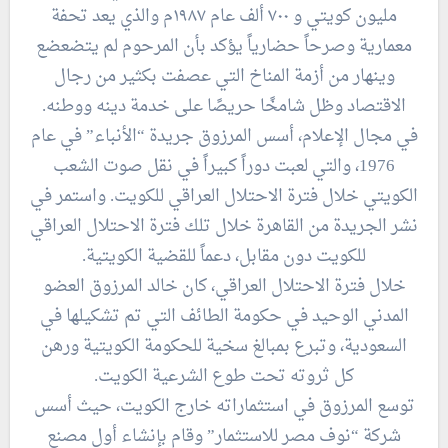
مليون كويتي و ٧٠٠ ألف عام ١٩٨٧م والذي يعد تحفة
معمارية وصرحاً حضارياً يؤكد بأن المرحوم لم يتضعضع
وينهار من أزمة المناخ التي عصفت بكثير من رجال
الاقتصاد وظل شامخًا حريصًا على خدمة دينه ووطنه.
في مجال الإعلام، أسس المرزوق جريدة “الأنباء” في عام
1976، والتي لعبت دوراً كبيراً في نقل صوت الشعب
الكويتي خلال فترة الاحتلال العراقي للكويت. واستمر في
نشر الجريدة من القاهرة خلال تلك فترة الاحتلال العراقي
للكويت دون مقابل، دعماً للقضية الكويتية.
خلال فترة الاحتلال العراقي، كان خالد المرزوق العضو
المدني الوحيد في حكومة الطائف التي تم تشكيلها في
السعودية، وتبرع بمبالغ سخية للحكومة الكويتية ورهن
كل ثروته تحت طوع الشرعية الكويت.
توسع المرزوق في استثماراته خارج الكويت، حيث أسس
شركة “نوف مصر للاستثمار” وقام بإنشاء أول مصنع