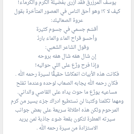
يوسف المرزرق فقد أزرى بفضيلة الكرم والكرماء!
كيف لا ؟! وهو أحق الناس في العصور المتأخرة بقول
عروة الصعاليك:
أقسّم جسمي في جسوم كثيرة
وأحسو قراح الماء والماء باردُ
وقول الشاعر الشعبي:
إن شال همّه شال همّه بروحه
وإذا فرح وزّع على اللي حواليه!
فكانت هذه الأبيات انعكاسًا حقيقًا لسيرة رحمه الله .
فكان رحمه الله يجابه الصعاب لوحده وعندما تفلح
مساعيه يوزّع ما حوت يداه على القاصي والداني.
ومهما تكلمنا وكتبنا لن نستطيع ادراك جزء يسير من كرم
المرحوم ولكن هذه اطلالة سريعة على بعض جوانب
سيرته العطرة لتكون بقعة ضوء جاذبة لمن يريد
الاستزادة من سيرة رحمه الله .