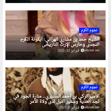
نجوم الكرم
الشيخ حمد بن مشاري الهزاني: أيقونة الكرم
النجدي وحارس الإرث التاريخي
alkram net
فبراير 12, 2025
نجوم الكرم
الأمير تركي بن أحمد السديري.. منارة الجود في
نجد العذية وسفير النبل لدى ولاة الأمر
alkram net
فبراير 8, 2025