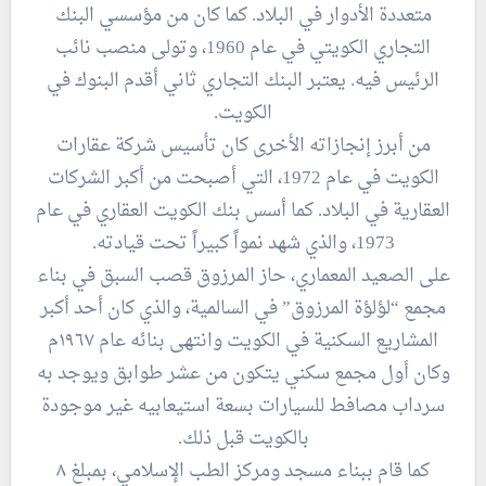
متعددة الأدوار في البلاد. كما كان من مؤسسي البنك
التجاري الكويتي في عام 1960، وتولى منصب نائب
الرئيس فيه. يعتبر البنك التجاري ثاني أقدم البنوك في
الكويت.
من أبرز إنجازاته الأخرى كان تأسيس شركة عقارات
الكويت في عام 1972، التي أصبحت من أكبر الشركات
العقارية في البلاد. كما أسس بنك الكويت العقاري في عام
1973، والذي شهد نمواً كبيراً تحت قيادته.
على الصعيد المعماري، حاز المرزوق قصب السبق في بناء
مجمع “لؤلؤة المرزوق” في السالمية، والذي كان أحد أكبر
المشاريع السكنية في الكويت وانتهى بنائه عام ١٩٦٧م
وكان أول مجمع سكني يتكون من عشر طوابق ويوجد به
سرداب مصافط للسيارات بسعة استيعابيه غير موجودة
بالكويت قبل ذلك.
كما قام ببناء مسجد ومركز الطب الإسلامي، بمبلغ ٨