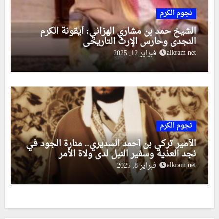
نجوم الكرم
الشيخ حمد بن مشاري الهزاني: أيقونة الكرم
النجدي وحارس الإرث التاريخي
alkram net
فبراير 12, 2025
نجوم الكرم
الأمير تركي بن أحمد السديري.. منارة الجود في
نجد العذية وسفير النبل لدى ولاة الأمر
alkram net
فبراير 8, 2025