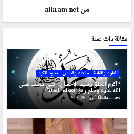
من
alkram net
مقالة ذات صلة
الملوك والقادة
مقلات وقصص
نجوم الكرم
“أكرم الخلق وسيد الإحسان: النبي محمد صلى
الله عليه وسلم رمز العطاء الخالد”
alkram net
أبريل 25, 2025