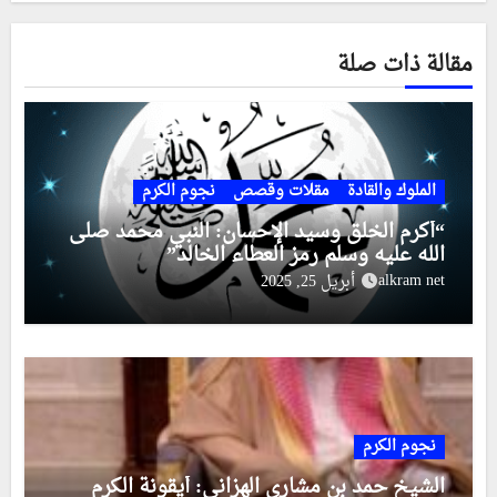
مقالة ذات صلة
الملوك والقادة
مقلات وقصص
نجوم الكرم
“أكرم الخلق وسيد الإحسان: النبي محمد صلى
الله عليه وسلم رمز العطاء الخالد”
alkram net
أبريل 25, 2025
نجوم الكرم
الشيخ حمد بن مشاري الهزاني: أيقونة الكرم