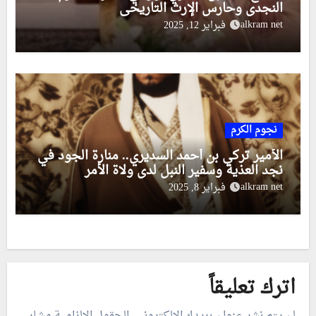
النجدي وحارس الإرث التاريخي
alkram net
فبراير 12, 2025
نجوم الكرم
الأمير تركي بن أحمد السديري.. منارة الجود في
نجد العذية وسفير النبل لدى ولاة الأمر
alkram net
فبراير 8, 2025
اترك تعليقاً
لن يتم نشر عنوان بريدك الإلكتروني.
الحقول الإلزامية مشار