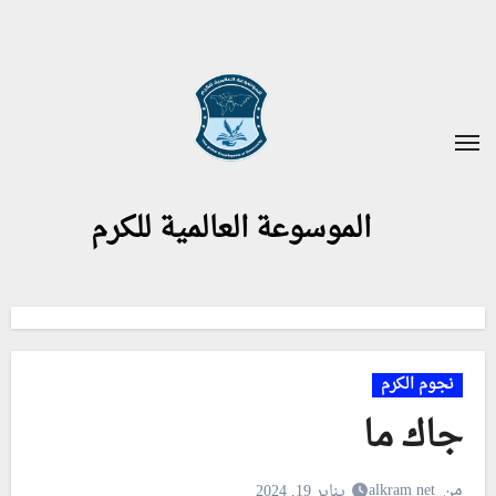
لتجاوز
لى
لمحتوى
الموسوعة العالمية للكرم
نجوم الكرم
جاك ما
من
alkram net
يناير 19, 2024