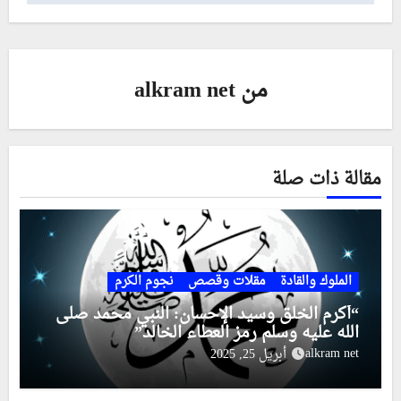
من
alkram net
مقالة ذات صلة
الملوك والقادة
مقلات وقصص
نجوم الكرم
“أكرم الخلق وسيد الإحسان: النبي محمد صلى
الله عليه وسلم رمز العطاء الخالد”
alkram net
أبريل 25, 2025