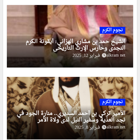
نجوم الكرم
الشيخ حمد بن مشاري الهزاني: أيقونة الكرم
النجدي وحارس الإرث التاريخي
alkram net
فبراير 12, 2025
نجوم الكرم
الأمير تركي بن أحمد السديري.. منارة الجود في
نجد العذية وسفير النبل لدى ولاة الأمر
alkram net
فبراير 8, 2025