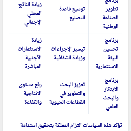
برنامج
زيادة الناتج
تطوير
توسيع قاعدة
المحلي
الصناعة
التصنيع
الإجمالي
الوطنية
برنامج
زيادة
تحسين
تيسير الإجراءات
الاستثمارات
البيئة
وزيادة الشفافية
الأجنبية
الاستثمارية
المباشرة
برنامج
تعزيز البحث
رفع مستوى
الابتكار
والتطوير في
الانتاجية
والبحث
القطاعات الحيوية
والكفاءة
العلمي
تؤكد هذه السياسات التزام المملكة بتحقيق استدامة