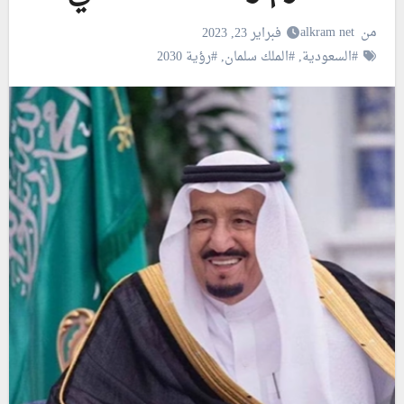
من
alkram net
فبراير 23, 2023
#السعودية
,
#الملك سلمان
,
#رؤية 2030