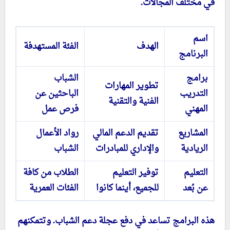
في مختلف المجالات.
اسم
الهدف
الفئة المستهدفة
البرنامج
برامج
الشباب
تطوير المهارات
التدريب
الباحثين عن
الفنية والتقنية
المهني
فرص عمل
المشاريع
تقديم الدعم المالي
رواد الأعمال
الريادية
والإداري للمبادرات
الشباب
التعليم
توفير التعليم
الطلاب من كافة
عن بُعد
للجميع، أينما كانوا
الفئات العمرية
هذه البرامج تساعد في دفع عجلة دعم الشباب. وتتمكنهم