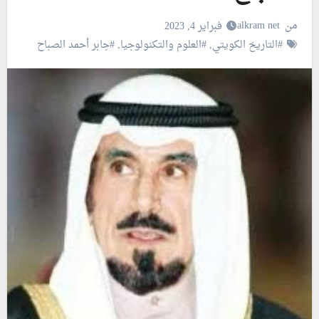
من
alkram net
فبراير 4, 2023
#التاريخ الكويتي
,
#العلوم والتكنولوجيا
,
#جابر أحمد الصباح