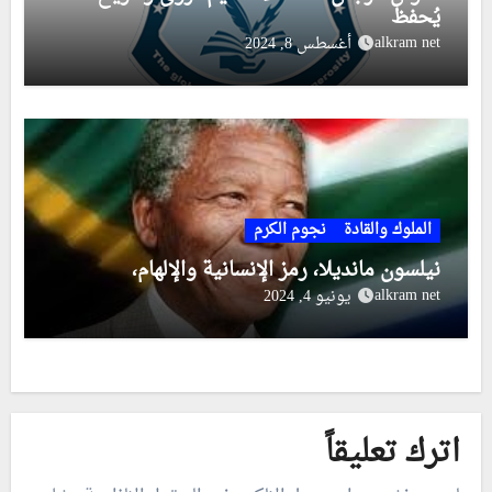
يُحفظ
alkram net
أغسطس 8, 2024
الملوك والقادة
نجوم الكرم
نيلسون مانديلا، رمز الإنسانية والإلهام،
alkram net
يونيو 4, 2024
اترك تعليقاً