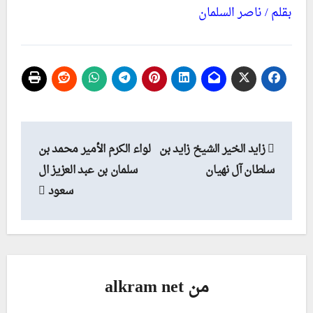
بقلم / ناصر السلمان
تصفّح
زايد الخير الشيخ زايد بن
لواء الكرم الأمير محمد بن
المقالات
سلطان آل نهيان
سلمان بن عبد العزيز ال
سعود
من
alkram net