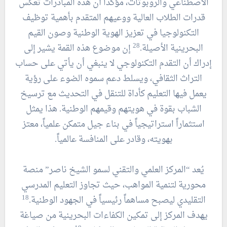
الاصطناعي والروبوتات، مؤكداً أن هذه المبادرات تعكس
قدرات الطلاب العالية ووعيهم المتقدم بأهمية توظيف
التكنولوجيا في تعزيز الهوية الوطنية وصون القيم
28
البحرينية الأصيلة.
إن موضوع هذه القمة يشير إلى
إدراك أن التقدم التكنولوجي لا ينبغي أن يأتي على حساب
التراث الثقافي، ويسلط دعم سموه الضوء على رؤية
يعمل فيها التعليم كأداة للتنقل في التحديث مع ترسيخ
الشباب بقوة في هويتهم وقيمهم الوطنية. هذا يمثل
استثماراً استراتيجياً في بناء جيل متمكن علمياً، معتز
بهويته، وقادر على المنافسة عالمياً.
يُعد “المركز العلمي والتقني لسمو الشيخ ناصر” منصة
محورية لتنمية المواهب، حيث تجاوز التعليم المدرسي
18
التقليدي ليصبح مساهماً رئيسياً في الجهود الوطنية.
يهدف المركز إلى تمكين الكفاءات البحرينية من صياغة