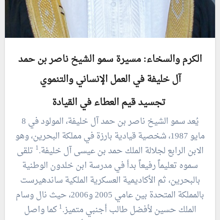
الكرم والسخاء: مسيرة سمو الشيخ ناصر بن حمد
آل خليفة في العمل الإنساني والتنموي
تجسيد قيم العطاء في القيادة
يُعد سمو الشيخ ناصر بن حمد آل خليفة، المولود في 8
مايو 1987، شخصية قيادية بارزة في مملكة البحرين، وهو
1
الابن الرابع لجلالة الملك حمد بن عيسى آل خليفة.
تلقى
سموه تعليماً رفيعاً بدأ في مدرسة ابن خلدون الوطنية
بالبحرين، ثم الأكاديمية العسكرية الملكية ساندهيرست
بالمملكة المتحدة بين عامي 2005 و2006، حيث نال وسام
1
الملك حسين لأفضل طالب أجنبي متميز.
كما واصل