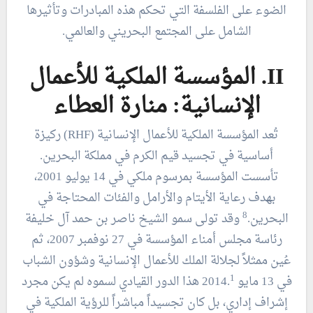
الضوء على الفلسفة التي تحكم هذه المبادرات وتأثيرها
الشامل على المجتمع البحريني والعالمي.
II. المؤسسة الملكية للأعمال
الإنسانية: منارة العطاء
تُعد المؤسسة الملكية للأعمال الإنسانية (RHF) ركيزة
أساسية في تجسيد قيم الكرم في مملكة البحرين.
تأسست المؤسسة بمرسوم ملكي في 14 يوليو 2001،
بهدف رعاية الأيتام والأرامل والفئات المحتاجة في
8
البحرين.
وقد تولى سمو الشيخ ناصر بن حمد آل خليفة
رئاسة مجلس أمناء المؤسسة في 27 نوفمبر 2007، ثم
عُين ممثلاً لجلالة الملك للأعمال الإنسانية وشؤون الشباب
1
في 13 مايو 2014.
هذا الدور القيادي لسموه لم يكن مجرد
إشراف إداري، بل كان تجسيداً مباشراً للرؤية الملكية في