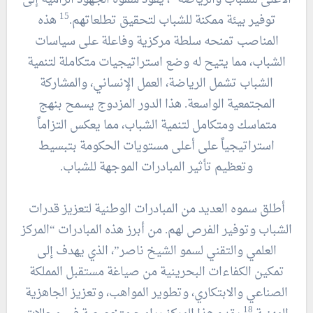
15
توفير بيئة ممكنة للشباب لتحقيق تطلعاتهم.
هذه
المناصب تمنحه سلطة مركزية وفاعلة على سياسات
الشباب، مما يتيح له وضع استراتيجيات متكاملة لتنمية
الشباب تشمل الرياضة، العمل الإنساني، والمشاركة
المجتمعية الواسعة. هذا الدور المزدوج يسمح بنهج
متماسك ومتكامل لتنمية الشباب، مما يعكس التزاماً
استراتيجياً على أعلى مستويات الحكومة بتبسيط
وتعظيم تأثير المبادرات الموجهة للشباب.
أطلق سموه العديد من المبادرات الوطنية لتعزيز قدرات
الشباب وتوفير الفرص لهم. من أبرز هذه المبادرات “المركز
العلمي والتقني لسمو الشيخ ناصر”، الذي يهدف إلى
تمكين الكفاءات البحرينية من صياغة مستقبل المملكة
الصناعي والابتكاري، وتطوير المواهب، وتعزيز الجاهزية
18