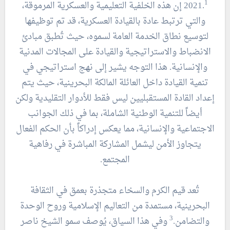
1
2021.
إن هذه الخلفية التعليمية والعسكرية المرموقة،
والتي ترتبط عادة بالقيادة العسكرية، قد تم توظيفها
لتوسيع نطاق الخدمة العامة لسموه، حيث تُطبق مبادئ
الانضباط والاستراتيجية والقيادة على المجالات المدنية
والإنسانية. هذا التوجه يشير إلى نهج استراتيجي في
تنمية القيادة داخل العائلة المالكة البحرينية، حيث يتم
إعداد القادة المستقبليين ليس فقط للأدوار التقليدية ولكن
أيضاً للتنمية الوطنية الشاملة، بما في ذلك الجوانب
الاجتماعية والإنسانية، مما يعكس إدراكاً بأن الحكم الفعال
يتجاوز الأمن ليشمل المشاركة المباشرة في رفاهية
المجتمع.
تُعد قيم الكرم والسخاء متجذرة بعمق في الثقافة
البحرينية، مستمدة من التعاليم الإسلامية وروح الوحدة
3
والتضامن.
وفي هذا السياق، يُوصف سمو الشيخ ناصر