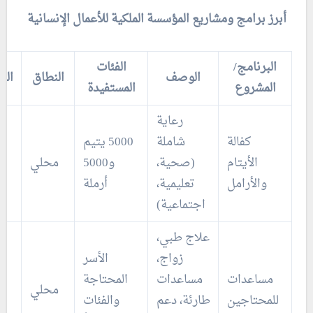
أبرز برامج ومشاريع المؤسسة الملكية للأعمال الإنسانية
البرنامج/
الفئات
الوصف
النطاق
الم
المشروع
المستفيدة
رعاية
كفالة
شاملة
5000 يتيم
الأيتام
(صحية،
و5000
محلي
والأرامل
تعليمية،
أرملة
اجتماعية)
علاج طبي،
زواج،
الأسر
مساعدات
مساعدات
المحتاجة
محلي
للمحتاجين
طارئة، دعم
والفئات