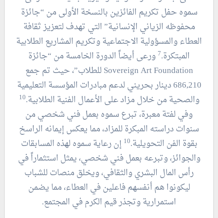
سموه حفل تكريم الفائزين بالنسخة الأولى من “جائزة
محفوظه الزياني الإنسانية” التي تهدف لتعزيز ثقافة
العطاء والمسؤولية الاجتماعية وتكريم المشاريع الطلابية
7
المبتكرة.
ورعى أيضاً الدورة الخامسة من “جائزة
Sovereign Art Foundation للطلاب”، حيث تم جمع
686,210 دينار بحريني لدعم مبادرات المؤسسة التعليمية
10
والصحية من خلال مزاد على الأعمال الفنية الطلابية.
وفي لفتة معبرة، تبرع سموه بعمل فني شخصي من
سنوات دراسته المبكرة للمزاد، مما يعكس إيمانه الراسخ
10
بقوة الفن التحويلية.
إن رعاية سموه لهذه المسابقات
والجوائز، وتبرعه بعمل فني شخصي، يمثل استثماراً في
رأس المال البشري والثقافي، ويخلق منصات للشباب
ليكونوا هم أنفسهم فاعلين في العطاء، مما يضمن
استمرارية وتجذر قيم الكرم في المجتمع.