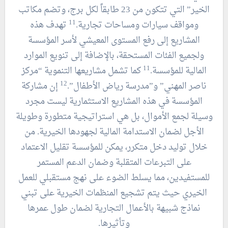
الخير” التي تتكون من 23 طابقاً لكل برج، وتضم مكاتب
11
ومواقف سيارات ومساحات تجارية.
تهدف هذه
المشاريع إلى رفع المستوى المعيشي لأسر المؤسسة
ولجميع الفئات المستحقة، بالإضافة إلى تنويع الموارد
11
المالية للمؤسسة.
كما تشمل مشاريعها التنموية “مركز
12
ناصر المهني” و”مدرسة رياض الأطفال”.
إن مشاركة
المؤسسة في هذه المشاريع الاستثمارية ليست مجرد
وسيلة لجمع الأموال، بل هي استراتيجية متطورة وطويلة
الأجل لضمان الاستدامة المالية لجهودها الخيرية. من
خلال توليد دخل متكرر، يمكن للمؤسسة تقليل الاعتماد
على التبرعات المتقلبة وضمان الدعم المستمر
للمستفيدين، مما يسلط الضوء على نهج مستقبلي للعمل
الخيري حيث يتم تشجيع المنظمات الخيرية على تبني
نماذج شبيهة بالأعمال التجارية لضمان طول عمرها
وتأثيرها.