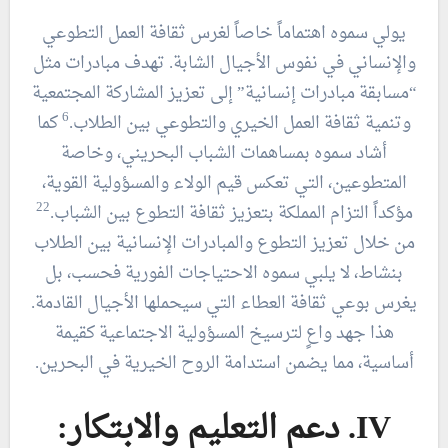
يولي سموه اهتماماً خاصاً لغرس ثقافة العمل التطوعي
والإنساني في نفوس الأجيال الشابة. تهدف مبادرات مثل
“مسابقة مبادرات إنسانية” إلى تعزيز المشاركة المجتمعية
6
وتنمية ثقافة العمل الخيري والتطوعي بين الطلاب.
كما
أشاد سموه بمساهمات الشباب البحريني، وخاصة
المتطوعين، التي تعكس قيم الولاء والمسؤولية القوية،
22
مؤكداً التزام المملكة بتعزيز ثقافة التطوع بين الشباب.
من خلال تعزيز التطوع والمبادرات الإنسانية بين الطلاب
بنشاط، لا يلبي سموه الاحتياجات الفورية فحسب، بل
يغرس بوعي ثقافة العطاء التي سيحملها الأجيال القادمة.
هذا جهد واعٍ لترسيخ المسؤولية الاجتماعية كقيمة
أساسية، مما يضمن استدامة الروح الخيرية في البحرين.
IV. دعم التعليم والابتكار: