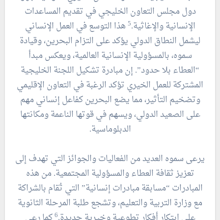
دول مجلس التعاون الخليجي في تقديم المساعدات
5
الإنسانية والإغاثية.
هذا التوسع في العمل الإنساني
ليشمل النطاق الدولي يؤكد على التزام البحرين، وقيادة
سموه، بالمسؤولية الإنسانية العالمية، ويعكس مبدأ
“العطاء بلا حدود”. إن مبادرة تشكيل اللجنة الخليجية
المشتركة للعمل الخيري تؤكد الرغبة في التعاون الإقليمي
وتضخيم التأثير، مما يضع البحرين كفاعل إنساني مهم
على الصعيد الدولي، ويسهم في قوتها الناعمة ومكانتها
الدبلوماسية.
يرعى سموه العديد من الفعاليات والجوائز التي تهدف إلى
تعزيز ثقافة العطاء والمسؤولية المجتمعية. من هذه
المبادرات “مسابقة مبادرات إنسانية” التي تُقام بالشراكة
مع وزارة التربية والتعليم، وتشجع طلبة المرحلة الثانوية
6
على ابتكار أفكار تطوعية وخيرية جديدة.
كما رعى