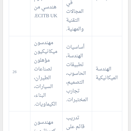
في
هندسي من
المجالات
ECITB UK.
التقنية
والمهنية.
مهندسون
أساسيات
ميكانيكيون
الهندسة،
مؤهلون
تطبيقات
الهندسة
لصناعات
26
الحاسوب،
الميكانيكية
الطيران،
التصميم،
السيارات،
تجارب
البناء،
المختبرات.
الكيماويات.
تدريب
مهندسون
قائم على