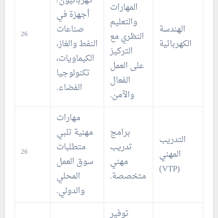
كهربائيون/
المهارات
أجهزة في
والتعليم
الهندسة
صناعات
26
النظري مع
الكهربائية
النفط والغاز،
التركيز
الكيماويات،
على العمل
تكنولوجيا
الفعال
الفضاء.
والآمن.
مهارات
برامج
مهنية تلبي
التدريب
تدريب
متطلبات
26
المهني
مهني
سوق العمل
(VTP)
متخصصة.
المحلي
والدولي.
توفير