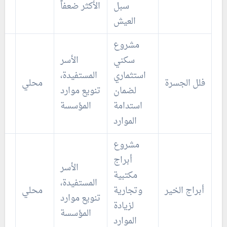
سبل
الأكثر ضعفاً
العيش
مشروع
سكني
الأسر
استثماري
المستفيدة،
فلل الجسرة
محلي
لضمان
تنويع موارد
استدامة
المؤسسة
الموارد
مشروع
أبراج
الأسر
مكتبية
المستفيدة،
أبراج الخير
وتجارية
محلي
تنويع موارد
لزيادة
المؤسسة
الموارد