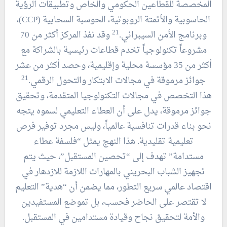
المخصصة للقطاعين الحكومي والخاص وتطبيقات الرؤية
الحاسوبية والأتمتة الروبوتية، الحوسبة السحابية (CCP)،
21
وبرنامج الأمن السيبراني.
وقد نفذ المركز أكثر من 70
مشروعاً تكنولوجياً تخدم قطاعات رئيسية بالشراكة مع
أكثر من 35 مؤسسة محلية وإقليمية، وحصد أكثر من عشر
21
جوائز مرموقة في مجالات الابتكار والتحول الرقمي.
هذا التخصص في مجالات التكنولوجيا المتقدمة، وتحقيق
جوائز مرموقة، يدل على أن العطاء التعليمي لسموه يتجه
نحو بناء قدرات تنافسية عالمياً، وليس مجرد توفير فرص
تعليمية تقليدية. هذا النهج يمثل “فلسفة عطاء
مستدامة” تهدف إلى “تحصين المستقبل”، حيث يتم
تجهيز الشباب البحريني بالمهارات اللازمة للازدهار في
اقتصاد عالمي سريع التطور، مما يضمن أن “هدية” التعليم
لا تقتصر على الحاضر فحسب، بل تموضع المستفيدين
والأمة لتحقيق نجاح وقيادة مستدامين في المستقبل.