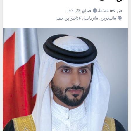
من
alkram net
فبراير 23, 2024
#البحرين
,
#الرياضة
,
#ناصر بن حمد