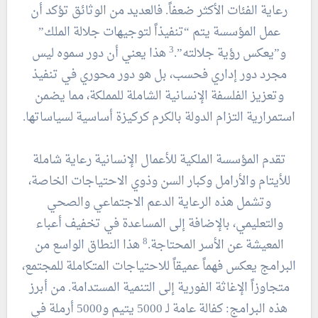
رعاية الفئات الأكثر ضعفاً. فالعديد من الوثائق تؤكد أن
عمل المؤسسة يتم “تنفيذاً لتوجيهات جلالة الملك”
3
و”يعكس رؤية جلالته”.
هذا يعني أن دور سموه ليس
مجرد دور إداري فحسب، بل هو دور محوري في تنفيذ
وتعزيز الفلسفة الإنسانية الشاملة للمملكة، مما يضمن
استمرارية التزام الدولة بالكرم كركيزة أساسية لسياساتها.
تقدم المؤسسة الملكية للأعمال الإنسانية رعاية شاملة
للأيتام والأرامل وكبار السن وذوي الاحتياجات الخاصة،
وتشمل هذه الرعاية الدعم الاجتماعي والصحي
والتعليمي، بالإضافة إلى المساعدة في تخفيف أعباء
8
المعيشة عن الأسر المحتاجة.
هذا النطاق الواسع من
البرامج يعكس فهماً عميقاً للاحتياجات المتكاملة للمجتمع،
متجاوزاً الإغاثة الفورية إلى التنمية المستدامة. من أبرز
هذه البرامج: كفالة عامة لـ 5000 يتيم و5000 أرملة في