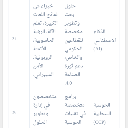
حلول
خبراء في
بحث
نماذج اللغات
وتطوير
الكبيرة، تعلم
الذكاء
مخصصة
الآلة، الرؤية
21
الاصطناعي
للقطاعين
الحاسوبية،
(AI)
الحكومي
الأتمتة
والخاص،
الروبوتية،
دعم ثورة
الأمن
الصناعة
السيبراني.
4.0.
برامج
متخصصون
الحوسبة
متخصصة
في إدارة
26
السحابية
في تقنيات
وتطوير
(CCP)
الحوسبة
الحلول