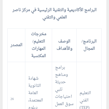
البرامج الأكاديمية والتقنية الرئيسية في مركز ناصر
العلمي والتقني
مخرجات
البرنامج/
الوصف
التعليم/
المصدر
المجال
والأهداف
المهارات
المكتسبة
برامج
ومناهج
شهادة
حديثة
الثانوية
تلبي
التعليم
العامة
احتياجات
26
الفني
المعتمدة،
سوق العمل
(TEP)
دبلوم