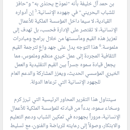
بن حمد آل خليفة بأنه “نموذج يحتذى به” و”حافز
5
للشباب البحريني” في جهوده الإنسانية.
إن أدواره
القيادية، لا سيما داخل المؤسسة الملكية للأعمال
الإنسانية، لا تقتصر على الإدارة فحسب، بل تهدف إلى
تعزيز هذه القيم ومأسستها من خلال برامج ومبادرات
6
ملموسة.
هذا التوجه يدل على جهد واعٍ لترجمة القيم
الثقافية المجردة إلى عمل خيري منظم وملموس، مما
يجعل قيادة سموه جسراً بين القيم التقليدية والعمل
الخيري المؤسسي الحديث، ويعزز المشاركة والدعم العام
للجهود الإنسانية التي ترعاها الدولة.
سيتناول هذا التقرير المحاور الرئيسية التي تبرز كرم
وسخاء سموه، بدءاً من قيادته للمؤسسة الملكية للأعمال
الإنسانية، مروراً بجهوده في تمكين الشباب ودعم التعليم
والابتكار، وصولاً إلى رعايته للرياضة والفنون، مع تسليط