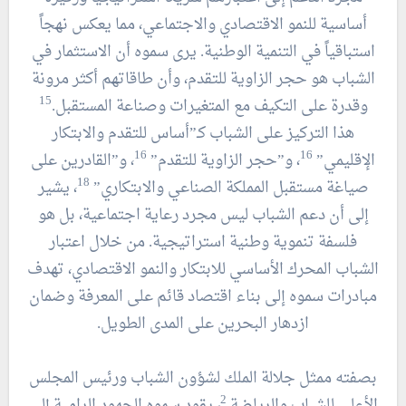
أساسية للنمو الاقتصادي والاجتماعي، مما يعكس نهجاً
استباقياً في التنمية الوطنية. يرى سموه أن الاستثمار في
الشباب هو حجر الزاوية للتقدم، وأن طاقاتهم أكثر مرونة
15
وقدرة على التكيف مع المتغيرات وصناعة المستقبل.
هذا التركيز على الشباب كـ”أساس للتقدم والابتكار
16
16
الإقليمي”
، و”حجر الزاوية للتقدم”
، و”القادرين على
18
صياغة مستقبل المملكة الصناعي والابتكاري”
، يشير
إلى أن دعم الشباب ليس مجرد رعاية اجتماعية، بل هو
فلسفة تنموية وطنية استراتيجية. من خلال اعتبار
الشباب المحرك الأساسي للابتكار والنمو الاقتصادي، تهدف
مبادرات سموه إلى بناء اقتصاد قائم على المعرفة وضمان
ازدهار البحرين على المدى الطويل.
بصفته ممثل جلالة الملك لشؤون الشباب ورئيس المجلس
2
الأعلى للشباب والرياضة
، يقود سموه الجهود الرامية إلى