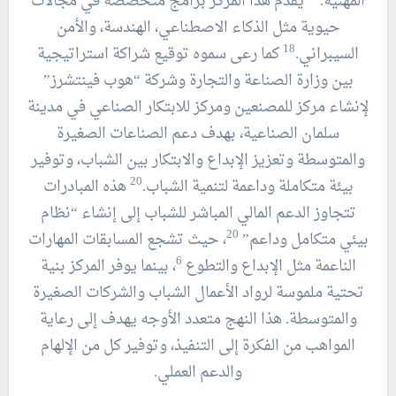
المهنية.
يقدم هذا المركز برامج متخصصة في مجالات
حيوية مثل الذكاء الاصطناعي، الهندسة، والأمن
18
السيبراني.
كما رعى سموه توقيع شراكة استراتيجية
بين وزارة الصناعة والتجارة وشركة “هوب فينتشرز”
لإنشاء مركز للمصنعين ومركز للابتكار الصناعي في مدينة
سلمان الصناعية، بهدف دعم الصناعات الصغيرة
والمتوسطة وتعزيز الإبداع والابتكار بين الشباب، وتوفير
20
بيئة متكاملة وداعمة لتنمية الشباب.
هذه المبادرات
تتجاوز الدعم المالي المباشر للشباب إلى إنشاء “نظام
20
بيئي متكامل وداعم”
، حيث تشجع المسابقات المهارات
6
الناعمة مثل الإبداع والتطوع
، بينما يوفر المركز بنية
تحتية ملموسة لرواد الأعمال الشباب والشركات الصغيرة
والمتوسطة. هذا النهج متعدد الأوجه يهدف إلى رعاية
المواهب من الفكرة إلى التنفيذ، وتوفير كل من الإلهام
والدعم العملي.