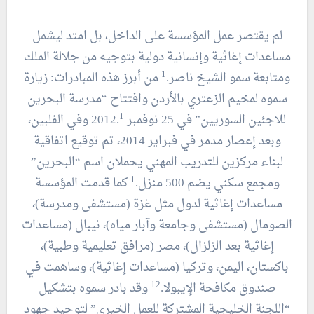
لم يقتصر عمل المؤسسة على الداخل، بل امتد ليشمل
مساعدات إغاثية وإنسانية دولية بتوجيه من جلالة الملك
1
ومتابعة سمو الشيخ ناصر.
من أبرز هذه المبادرات: زيارة
سموه لمخيم الزعتري بالأردن وافتتاح “مدرسة البحرين
1
للاجئين السوريين” في 25 نوفمبر 2012.
وفي الفلبين،
وبعد إعصار مدمر في فبراير 2014، تم توقيع اتفاقية
لبناء مركزين للتدريب المهني يحملان اسم “البحرين”
1
ومجمع سكني يضم 500 منزل.
كما قدمت المؤسسة
مساعدات إغاثية لدول مثل غزة (مستشفى ومدرسة)،
الصومال (مستشفى وجامعة وآبار مياه)، نيبال (مساعدات
إغاثية بعد الزلزال)، مصر (مرافق تعليمية وطبية)،
باكستان، اليمن، وتركيا (مساعدات إغاثية)، وساهمت في
12
صندوق مكافحة الإيبولا.
وقد بادر سموه بتشكيل
“اللجنة الخليجية المشتركة للعمل الخيري” لتوحيد جهود