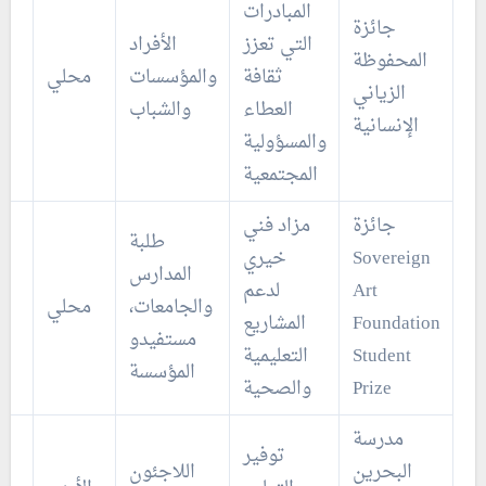
المبادرات
جائزة
التي تعزز
الأفراد
المحفوظة
ثقافة
والمؤسسات
محلي
الزياني
العطاء
والشباب
الإنسانية
والمسؤولية
المجتمعية
جائزة
مزاد فني
طلبة
Sovereign
خيري
المدارس
Art
لدعم
والجامعات،
محلي
Foundation
المشاريع
مستفيدو
Student
التعليمية
المؤسسة
Prize
والصحية
مدرسة
توفير
البحرين
اللاجئون