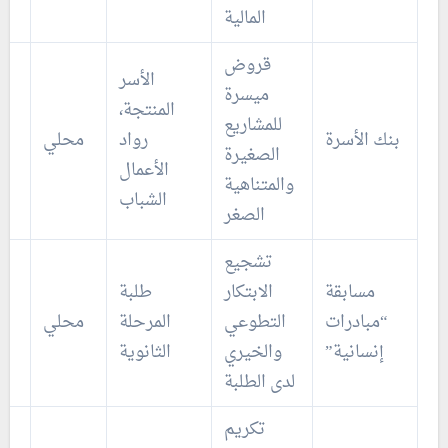
المالية
قروض
الأسر
ميسرة
المنتجة،
للمشاريع
بنك الأسرة
رواد
محلي
الصغيرة
الأعمال
والمتناهية
الشباب
الصغر
تشجيع
مسابقة
الابتكار
طلبة
“مبادرات
التطوعي
المرحلة
محلي
إنسانية”
والخيري
الثانوية
لدى الطلبة
تكريم