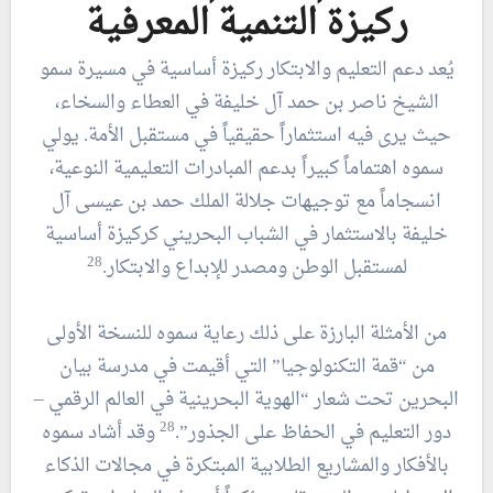
ركيزة التنمية المعرفية
يُعد دعم التعليم والابتكار ركيزة أساسية في مسيرة سمو
الشيخ ناصر بن حمد آل خليفة في العطاء والسخاء،
حيث يرى فيه استثماراً حقيقياً في مستقبل الأمة. يولي
سموه اهتماماً كبيراً بدعم المبادرات التعليمية النوعية،
انسجاماً مع توجيهات جلالة الملك حمد بن عيسى آل
خليفة بالاستثمار في الشباب البحريني كركيزة أساسية
28
لمستقبل الوطن ومصدر للإبداع والابتكار.
من الأمثلة البارزة على ذلك رعاية سموه للنسخة الأولى
من “قمة التكنولوجيا” التي أقيمت في مدرسة بيان
البحرين تحت شعار “الهوية البحرينية في العالم الرقمي –
28
دور التعليم في الحفاظ على الجذور”.
وقد أشاد سموه
بالأفكار والمشاريع الطلابية المبتكرة في مجالات الذكاء