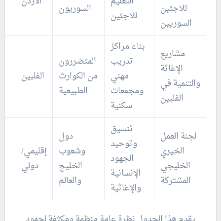
التعليم
الأردن
للاجئين
السوريون
للاجئين
السوريين
بناء مراكز
مشاريع
تدريب
المتضررون
الإغاثة
مهني
من الكوارث
الفلبين
والتنمية في
ومجمعات
الطبيعية
الفلبين
سكنية
تنسيق
لجنة العمل
دول
وتوحيد
الخيري
وشعوب
إقليمي/
الجهود
الخليجي
الخليج
دولي
الإنسانية
المشتركة
والعالم
والإغاثية
يقدم هذا الجدول نظرة عامة منظمة ومكثفة لجهود