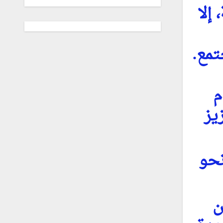
إلا
تمع.
م
يز
نحو
ن