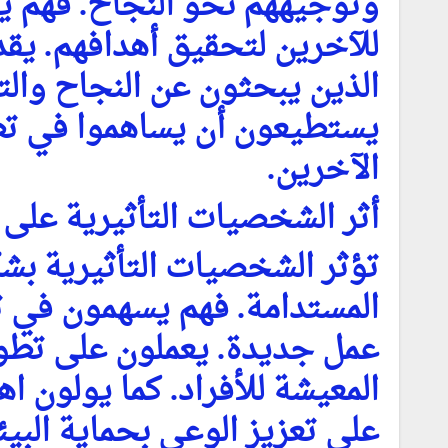
وتوجيههم نحو النجاح. فهم ي
للآخرين لتحقيق أهدافهم. يقد
الذين يبحثون عن النجاح وال
يستطيعون أن يساهموا في ت
الآخرين.
أثر الشخصيات التأثيرية على ا
تؤثر الشخصيات التأثيرية بشك
المستدامة. فهم يسهمون في تع
عمل جديدة. يعملون على تطو
المعيشة للأفراد. كما يولون اه
على تعزيز الوعي بحماية البيئ