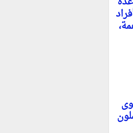
عدة
فراد
مة،
وى
ملون