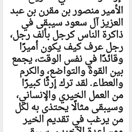
الأمير منصور بن مقرن بن عبد
العزيز آل سعود سيبقى في
ذاكرة الناس كرجل بألف رجل،
رجل عرف كيف يكون أميرًا
وقائدًا في نفس الوقت، يجمع
بين القوة والتواضع، والكرم
والعطاء. لقد ترك إرثًا كبيرًا
من العمل الخيري والإنساني،
وسيبقى مثالًا يحتذى به لكل
من يرغب في تقديم الخير
ومساعدة الآخرين. سيبقى