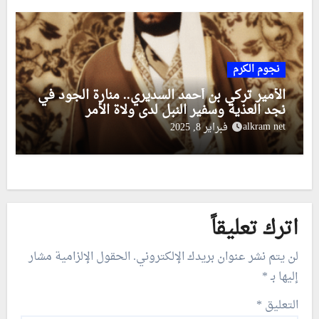
نجوم الكرم
الأمير تركي بن أحمد السديري.. منارة الجود في
نجد العذية وسفير النبل لدى ولاة الأمر
alkram net
فبراير 8, 2025
اترك تعليقاً
لن يتم نشر عنوان بريدك الإلكتروني.
الحقول الإلزامية مشار
إليها بـ
*
التعليق
*