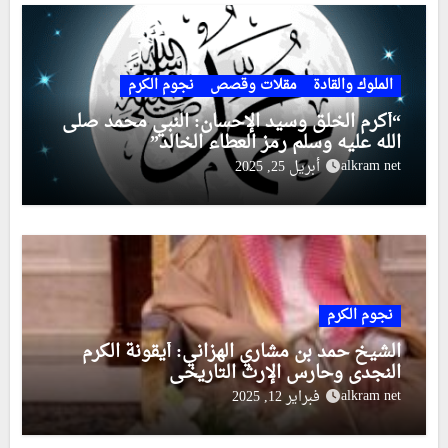
الملوك والقادة
مقلات وقصص
نجوم الكرم
“أكرم الخلق وسيد الإحسان: النبي محمد صلى
الله عليه وسلم رمز العطاء الخالد”
alkram net
أبريل 25, 2025
نجوم الكرم
الشيخ حمد بن مشاري الهزاني: أيقونة الكرم
النجدي وحارس الإرث التاريخي
alkram net
فبراير 12, 2025