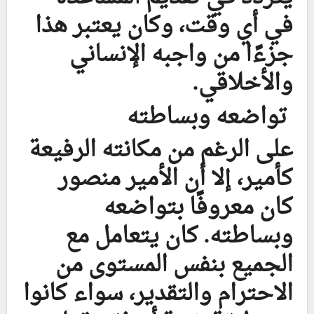
في أي وقت، وكان يعتبر هذا
جزءًا من واجبه الإنساني
والأخلاقي.
تواضعه وبساطته
على الرغم من مكانته الرفيعة
كأمير، إلا أن الأمير منصور
كان معروفًا بتواضعه
وبساطته. كان يتعامل مع
الجميع بنفس المستوى من
الاحترام والتقدير، سواء كانوا