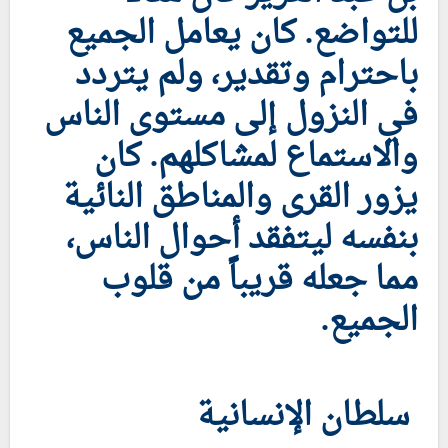
للتواضع. كان يعامل الجميع
باحترام وتقدير، ولم يتردد
في النزول إلى مستوى الناس
والاستماع لمشاكلهم. كان
يزور القرى والمناطق النائية
بنفسه ليتفقد أحوال الناس،
مما جعله قريباً من قلوب
الجميع.
سلطان الإنسانية